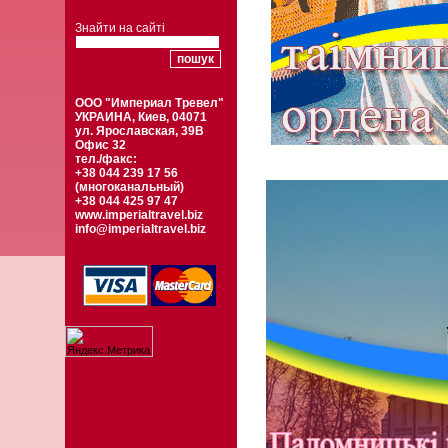
Знайти на сайті
ООО "Империал Тревел"
УКРАИНА, Киев, 04071
ул. Ярославская, 39B
Офис 32
тел./факс:
+38 044 239 17 56
(многоканальный)
+38 044 425 97 47
www.imperialtravel.biz
info@imperialtravel.biz