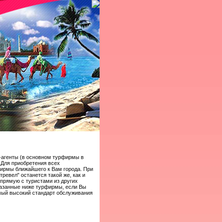
-агенты (в основном турфирмы в
 Для приобретения всех
ирмы ближайшего к Вам города. При
ревел" останется такой же, как и
апрямую с туристами из других
казанные ниже турфирмы, если Вы
амый высокий стандарт обслуживания