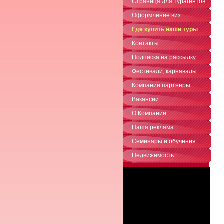
Страница для турагентов
Оформление виз
Где купить наши туры
Контакты
Подписка на рассылку
Фестивали, карнавалы
Компании партнёры
Вакансии
О Компании
Наша реклама
Семинары и обучения
Недвижимость