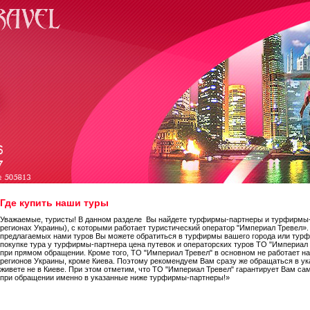
Где купить наши туры
Уважаемые, туристы! В данном разделе Вы найдете турфирмы-партнеры и турфирмы
регионах Украины), с которыми работает туристический оператор "Империал Тревел».
предлагаемых нами туров Вы можете обратиться в турфирмы вашего города или турф
покупке тура у турфирмы-партнера цена путевок и операторских туров ТО "Империал т
при прямом обращении. Кроме того, ТО "Империал Тревел" в основном не работает н
регионов Украины, кроме Киева. Поэтому рекомендуем Вам сразу же обращаться в у
живете не в Киеве. При этом отметим, что ТО "Империал Тревел" гарантирует Вам с
при обращении именно в указанные ниже турфирмы-партнеры!»