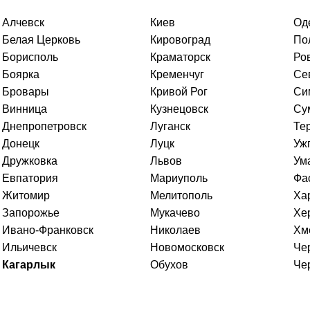
Алчевск
Киев
Од
Белая Церковь
Кировоград
По
Борисполь
Краматорск
Ро
Боярка
Кременчуг
Се
Бровары
Кривой Рог
Си
Винница
Кузнецовск
Су
Днепропетровск
Луганск
Те
Донецк
Луцк
Уж
Дружковка
Львов
Ум
Евпатория
Мариуполь
Фа
Житомир
Мелитополь
Ха
Запорожье
Мукачево
Хе
Ивано-Франковск
Николаев
Хм
Ильичевск
Новомосковск
Че
Кагарлык
Обухов
Че