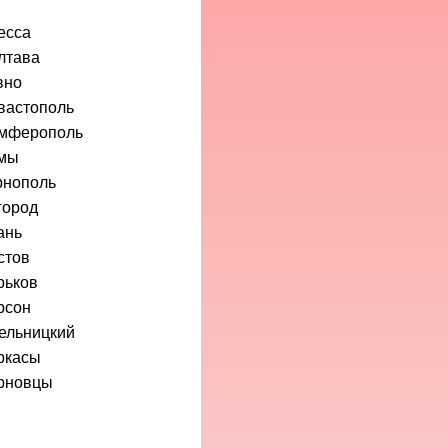
есса
лтава
вно
вастополь
мферополь
мы
рнополь
город
ань
стов
рьков
рсон
ельницкий
ркасы
рновцы